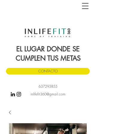
EL LUGAR DONDE SE
CUMPLEN TUS METAS
CONTACTO
637293855
inlifefit360
@gmail.com