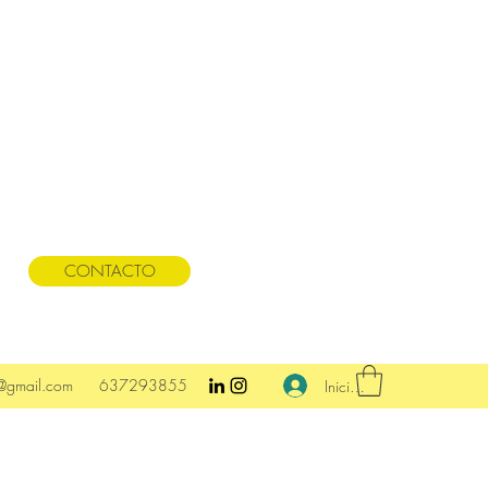
CONTACTO
@gmail.com
637293855
Iniciar sesión